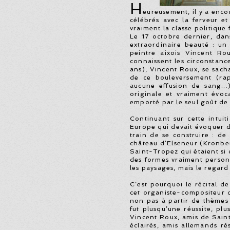
H
eureusement, il y a enco
célébrés avec la ferveur et
vraiment la classe politique 
Le 17 octobre dernier, dans
extraordinaire beauté
: un 
peintre
aixois Vincent Rou
connaissent les
circonstanc
ans), Vincent Roux,
se sach
de ce bouleversement
(rap
aucune effusion de sang
...
originale et vraiment évoc
emporté par le seul goût de l
Continuant sur cette intuit
Europe
qui devait évoquer d
train de se
construire
: de
château d’Elseneur
(
Kronbe
Saint
-­
Tropez
qui
éta
ient si
des formes
vraiment personn
les paysages,
mais le regard 
C’est pourquoi le récital de
cet
organiste
-­
compositeur d
non
pas à partir de thèmes 
fut plus
qu’une réussite, pl
Vincent
Roux, amis de Sain
éclairés,
amis allemands ré