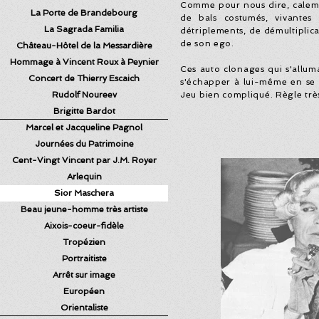
Comme pour nous dire, calembo
La Porte de Brandebourg
de bals costumés, vivantes
La Sagrada Familia
détriplements, de démultiplicat
de son ego.
Château-Hôtel de la Messardière
Hommage à Vincent Roux à Peynier
Ces auto clonages qui s'alluma
Concert de Thierry Escaich
s'échapper à lui-même en se c
Rudolf Noureev
Jeu bien compliqué. Règle très 
Brigitte Bardot
Marcel et Jacqueline Pagnol
Journées du Patrimoine
Cent-Vingt Vincent par J.M. Royer
Arlequin
Sior Maschera
Beau jeune-homme très artiste
Aixois-coeur-fidèle
Tropézien
Portraitiste
Arrêt sur image
Européen
Orientaliste