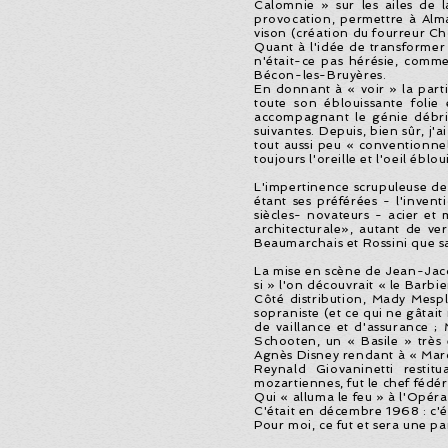
Calomnie » sur les ailes de l
provocation, permettre à Al
vison (création du fourreur C
Quant à l'idée de transformer
n'était-ce pas hérésie, comme
Bécon-les-Bruyères.
En donnant à « voir » la parti
toute son éblouissante folie
accompagnant le génie débrid
suivantes. Depuis, bien sûr, j'a
tout aussi peu « conventionne
toujours l'oreille et l'oeil éb
L'impertinence scrupuleuse des 
étant ses préférées - l'inven
siècles- novateurs - acier et 
architecturale», autant de ve
Beaumarchais et Rossini que s
La mise en scène de Jean-Jacq
si » l'on découvrait « le Barbie
Côté distribution, Mady Mesplé,
sopraniste (et ce qui ne gâtai
de vaillance et d'assurance ;
Schooten, un « Basile » très
Agnès Disney rendant à « Marce
Reynald Giovaninetti resti
mozartiennes, fut le chef fédér
Qui « alluma le feu » à l'Opéra
C'était en décembre 1968 : c'ét
Pour moi, ce fut et sera une p