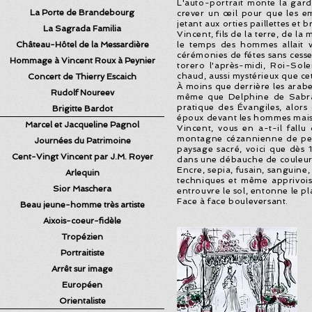
L'auto-portrait monte la garde
La Porte de Brandebourg
crever un œil pour que les emp
jetant aux orties paillettes et 
La Sagrada Familia
Vincent, fils de la terre, de l
Château-Hôtel de la Messardière
le temps des hommes allait v
cérémonies de fétes sans cess
Hommage à Vincent Roux à Peynier
torero l'après-midi, Roi-Sole
chaud, aussi mystérieux que cet
Concert de Thierry Escaich
À moins que derrière les arabe
Rudolf Noureev
même que Delphine de Sabran,
pratique des Évangiles, alors
Brigitte Bardot
époux devant les hommes mais s
Marcel et Jacqueline Pagnol
Vincent, vous en a-t-il fallu
montagne cézannienne de peur
Journées du Patrimoine
paysage sacré, voici que dès 1
Cent-Vingt Vincent par J.M. Royer
dans une débauche de couleurs
Encre, sepia, fusain, sanguine, 
Arlequin
techniques et même apprivoisez
Sior Maschera
entrouvre le sol, entonne le p
Face à face bouleversant.
Beau jeune-homme très artiste
Aixois-coeur-fidèle
Tropézien
Portraitiste
Arrêt sur image
Européen
Orientaliste