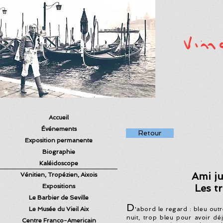
Accueil
Événements
Retour
Exposition permanente
Biographie
Kaléidoscope
Ami j
Vénitien, Tropézien, Aixois
Les tr
Expositions
Le Barbier de Seville
D
Le Musée du Vieil Aix
'abord le regard : bleu out
nuit, trop bleu pour avoir dé
Centre Franco-Americain