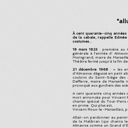
"all
À cent quarante-cinq années d'
de la cabale, rappelle Edmé
costumes...
18 mars 1823
: première au G
générale à l'entrée d' Almaviv
Montgrand, maire de Marseille,
Théâtre fermé jusqu'à la fin de
21 décembre 1968
: « les en
d'Almaviva déguisé en petit ab
couloirs du Saint-Siège des 
Defferre, maire de Marseille n
provoqué aux guichets des scèn
A cent quarante cinq années d'é
mort annoncée pour Vincent Ro
charter spécial du Tout-Paris 
en prime. Qui plus est,
Vincent Roux-le-Marseillais, p
Allait-on pardonner au peintr
de la Malibran (qui chanta l
Almaviva comme un Grand d'Esp